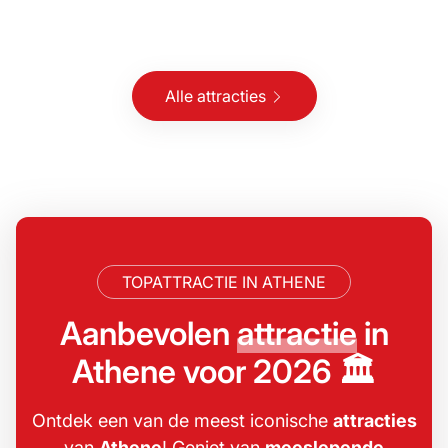
Alle attracties
TOPATTRACTIE IN ATHENE
Aanbevolen
attractie
in
Athene voor 2026 🏛️
Ontdek een van de meest iconische
attracties
van
Athene
! Geniet van
meeslepende