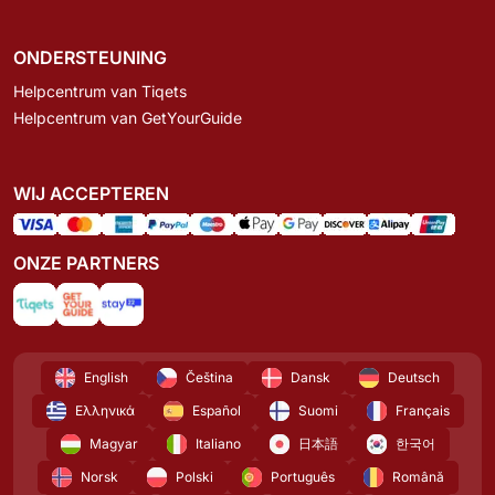
ONDERSTEUNING
Helpcentrum van Tiqets
Helpcentrum van GetYourGuide
WIJ ACCEPTEREN
ONZE PARTNERS
English
Čeština
Dansk
Deutsch
Ελληνικά
Español
Suomi
Français
Magyar
Italiano
日本語
한국어
Norsk
Polski
Português
Română