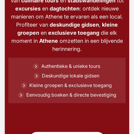
Van
culinaire tours
en
stadswandelingen
tot
excursies
en
dagtochten
: ontdek nieuwe
manieren om Athene te ervaren als een local.
Profiteer van
deskundige gidsen
,
kleine
groepen
en
exclusieve toegang
die elk
moment in
Athene
omzetten in een blijvende
herinnering.
Authentieke & unieke tours
Deskundige lokale gidsen
Kleine groepen & exclusieve toegang
Eenvoudig boeken & directe bevestiging