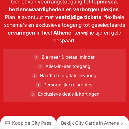
Geniet van voorrangstoegang tot top
musea
,
bezienswaardigheden
en
verborgen plekjes
.
Plan je avontuur met
veelzijdige tickets
, flexibele
schema's en exclusieve toegang tot geselecteerde
ervaringen
in heel
Athene
, terwijl je tijd en geld
bespaart.
Zie meer & betaal minder
Alles-in-één toegang
Naadloze digitale ervaring
Persoonlijke reisroutes
Exclusieve deals & kortingen
Koop de City Pass
Bekijk City Cards in Athene