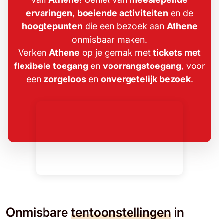
ervaringen
,
boeiende activiteiten
en de
hoogtepunten
die een bezoek aan
Athene
onmisbaar maken.
Verken
Athene
op je gemak met
tickets met
flexibele toegang
en
voorrangstoegang
, voor
een
zorgeloos
en
onvergetelijk bezoek
.
Onmisbare
tentoonstellingen
in