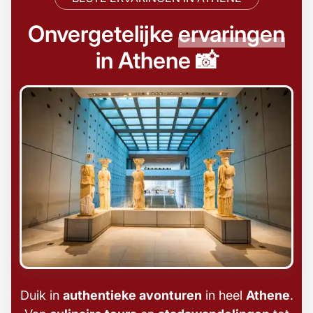
Onvergetelijke
ervaringen
in Athene 📸
Duik in
authentieke avonturen
in heel
Athene
.