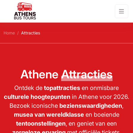
Home
Attracties
Athene
Attracties
Ontdek de
topattracties
en onmisbare
culturele hoogtepunten
in Athene voor 2026.
Bezoek iconische
bezienswaardigheden
,
musea van wereldklasse
en boeiende
tentoonstellingen
, en geniet van een
zorgeloze ervaring
met officiële tickets.