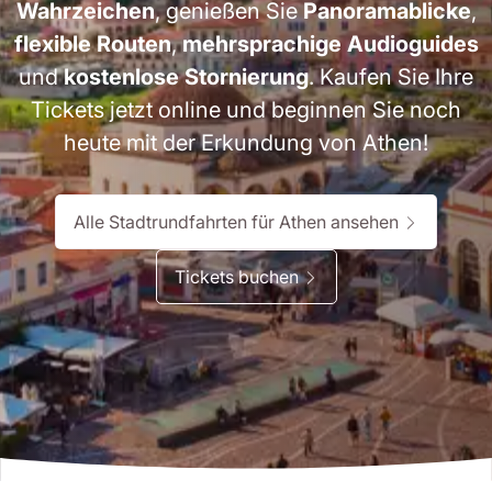
Wahrzeichen
, genießen Sie
Panoramablicke
,
flexible Routen
,
mehrsprachige Audioguides
und
kostenlose Stornierung
. Kaufen Sie Ihre
Tickets jetzt online und beginnen Sie noch
heute mit der Erkundung von Athen!
Alle Stadtrundfahrten für Athen ansehen
Tickets buchen