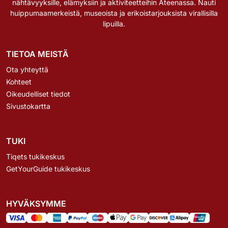
nähtävyyksille, elämyksiin ja aktiviteetteihin Ateenassa. Nauti
huippumaamerkeistä, museoista ja erikoistarjouksista virallisilla
lipuilla.
TIETOA MEISTÄ
Ota yhteyttä
Kohteet
Oikeudelliset tiedot
Sivustokartta
TUKI
Tiqets tukikeskus
GetYourGuide tukikeskus
HYVÄKSYMME