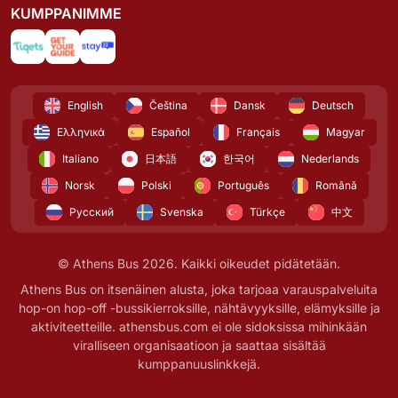
KUMPPANIMME
English
Čeština
Dansk
Deutsch
Ελληνικά
Español
Français
Magyar
Italiano
日本語
한국어
Nederlands
Norsk
Polski
Português
Română
Русский
Svenska
Türkçe
中文
© Athens Bus 2026. Kaikki oikeudet pidätetään.
Athens Bus on itsenäinen alusta, joka tarjoaa varauspalveluita
hop-on hop-off -bussikierroksille, nähtävyyksille, elämyksille ja
aktiviteetteille. athensbus.com ei ole sidoksissa mihinkään
viralliseen organisaatioon ja saattaa sisältää
kumppanuuslinkkejä.