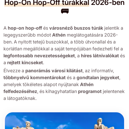
Hop-On Hop-Off túrákkal
2026-ben
🚌
A
hop-on hop-off
és
városnéző buszos túrák
jelentik a
legegyszerűbb módot
Athén
meglátogatására 2026-
ben. A nyitott tetejű buszokkal, a több útvonallal és a
korlátlan megállókkal a saját tempójában fedezheti fel a
legfontosabb nevezetességeket
, a
híres látnivalókat
és
a
rejtett kincseket
.
Élvezze a
panorámás városi kilátást
, az informatív,
többnyelvű kommentárokat
és a
gondtalan jegyeket
,
amelyek tökéletes alapot nyújtanak
Athén
felfedezéséhez
, és kihagyhatatlan
programot
jelentenek
a látogatóknak.