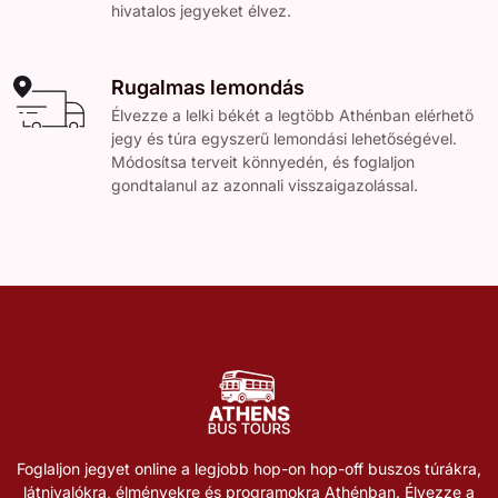
hivatalos jegyeket élvez.
Rugalmas lemondás
Élvezze a lelki békét a legtöbb Athénban elérhető
jegy és túra egyszerű lemondási lehetőségével.
Módosítsa terveit könnyedén, és foglaljon
gondtalanul az azonnali visszaigazolással.
Foglaljon jegyet online a legjobb hop-on hop-off buszos túrákra,
látnivalókra, élményekre és programokra Athénban. Élvezze a