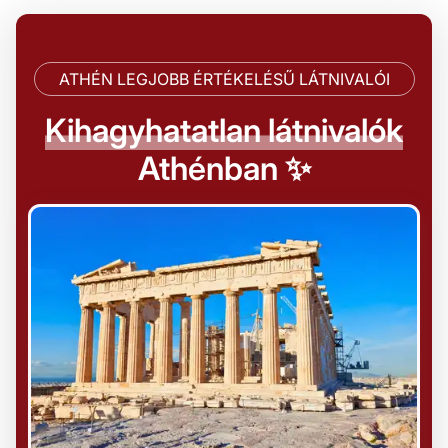
ATHÉN LEGJOBB ÉRTÉKELÉSŰ LÁTNIVALÓI
Kihagyhatatlan látnivalók
Athénban ✨