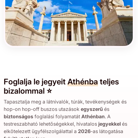
Foglalja le jegyeit
Athénba
teljes
bizalommal ⭐
Tapasztalja meg a látnivalók, túrák, tevékenységek és
hop-on hop-off buszos utazások
egyszerű
és
biztonságos
foglalási folyamatát
Athénban
. A
testreszabható lehetőségekkel, hivatalos
jegyekkel
és
elkötelezett ügyfélszolgálattal a
2026
-as látogatása