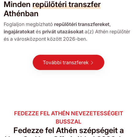
Minden
repülőtéri transzfer
Athénban
Foglaljon megbízható
repülőtéri transzfereket
,
ingajáratokat
és
privát utazásokat
a(z) Athén repülőtér
és a városközpont között 2026-ben.
További transzferek
FEDEZZE FEL ATHÉN NEVEZETESSÉGEIT
BUSSZAL
Fedezze fel Athén szépségeit a