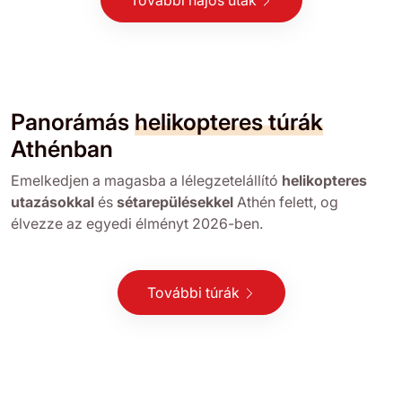
További hajós utak
Panorámás
helikopteres túrák
Athénban
Emelkedjen a magasba a lélegzetelállító
helikopteres
utazásokkal
és
sétarepülésekkel
Athén felett, og
élvezze az egyedi élményt 2026-ben.
További túrák