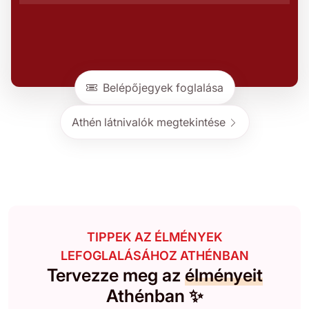
Belépőjegyek foglalása
Athén látnivalók megtekintése
TIPPEK AZ ÉLMÉNYEK
LEFOGLALÁSÁHOZ ATHÉNBAN
Tervezze meg az
élményeit
Athénban ✨