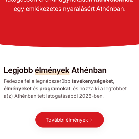
egy emlékezetes nyaralásért Athénban.
Legjobb
élmények
Athénban
Fedezze fel a legnépszerűbb
tevékenységeket
,
élményeket
és
programokat
, és hozza ki a legtöbbet
a(z) Athénban tett látogatásából 2026-ben.
További élmények