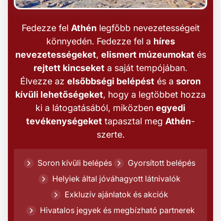
Fedezze fel
Athén
legfőbb nevezetességeit
könnyedén. Fedezze fel a
híres
nevezetességeket
,
elismert múzeumokat
és
rejtett kincseket
a saját tempójában.
Élvezze az
elsőbbségi belépést
és a
soron
kívüli lehetőségeket
, hogy a legtöbbet hozza
ki a látogatásából, miközben
egyedi
tevékenységeket
tapasztal meg
Athén
-
szerte.
Soron kívüli belépés
Gyorsított belépés
Helyiek által jóváhagyott látnivalók
Exkluzív ajánlatok és akciók
Hivatalos jegyek és megbízható partnerek