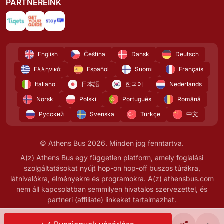
PARTNEREINK
English
Čeština
Dansk
Deutsch
Ελληνικά
Español
Suomi
Français
Italiano
日本語
한국어
Nederlands
Norsk
Polski
Português
Română
Русский
Svenska
Türkçe
中文
© Athens Bus 2026. Minden jog fenntartva.
A(z) Athens Bus egy független platform, amely foglalási
szolgáltatásokat nyújt hop-on hop-off buszos túrákra,
látnivalókra, élményekre és programokra. A(z) athensbus.com
nem áll kapcsolatban semmilyen hivatalos szervezettel, és
partneri (affiliate) linkeket tartalmazhat.