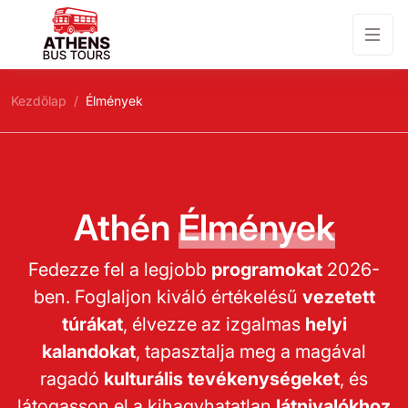
Kezdőlap
Élmények
Athén
Élmények
Fedezze fel a legjobb
programokat
2026-
ben. Foglaljon kiváló értékelésű
vezetett
túrákat
, élvezze az izgalmas
helyi
kalandokat
, tapasztalja meg a magával
ragadó
kulturális tevékenységeket
, és
látogasson el a kihagyhatatlan
látnivalókhoz