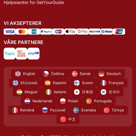
Hjelpesenter for GetYourGuide
VI AKSEPTERER
VÅRE PARTNERE
English
Čeština
Dansk
Deutsch
Ελληνικά
Español
Suomi
Français
Magyar
Italiano
日本語
한국어
Nederlands
Polski
Português
Română
Русский
Svenska
Türkçe
中文