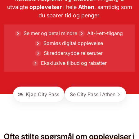
utvalgte
opplevelser
i hele
Athen
, samtidig som
du sparer tid og penger.
Se mer og betal mindre
Alt-i-ett-tilgang
Sømløs digital opplevelse
Skreddersydde reiseruter
Eksklusive tilbud og rabatter
Kjøp City Pass
Se City Pass i Athen
Ofte stilte spørsmål om
opplevelser
i