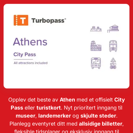
Opplev det beste av
Athen
med et offisielt
City
Pass
eller
turistkort
. Nyt prioritert inngang til
museer
,
landemerker
og
skjulte steder
.
Planlegg eventyret ditt med
allsidige billetter
,
fleksible tidsplaner og eksklusiv inngang til