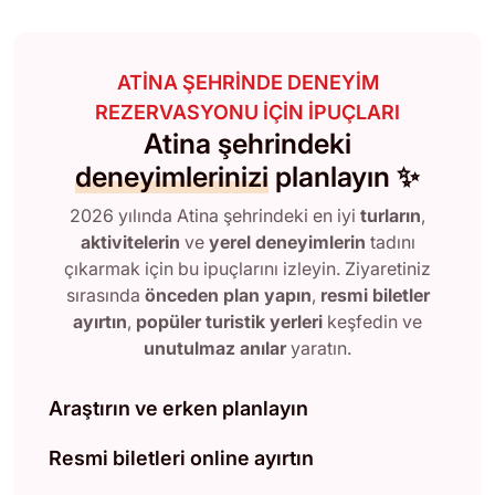
ATINA ŞEHRINDE DENEYIM
REZERVASYONU IÇIN IPUÇLARI
Atina şehrindeki
deneyimlerinizi
planlayın ✨
2026 yılında Atina şehrindeki en iyi
turların
,
aktivitelerin
ve
yerel deneyimlerin
tadını
çıkarmak için bu ipuçlarını izleyin. Ziyaretiniz
sırasında
önceden plan yapın
,
resmi biletler
ayırtın
,
popüler turistik yerleri
keşfedin ve
unutulmaz anılar
yaratın.
Araştırın ve erken planlayın
Resmi biletleri online ayırtın