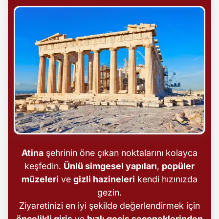
Atina
şehrinin öne çıkan noktalarını kolayca
keşfedin.
Ünlü simgesel yapıları
,
popüler
müzeleri
ve
gizli hazineleri
kendi hızınızda
gezin.
Ziyaretinizi en iyi şekilde değerlendirmek için
öncelikli giriş
ve
hızlı geçiş seçeneklerinden