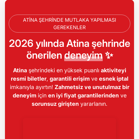
ATINA ŞEHRINDE MUTLAKA YAPILMASI
GEREKENLER
2026 yılında Atina şehrinde
önerilen
deneyim
✨
Atina
şehrindeki en yüksek puanlı
aktiviteyi
resmi biletler
,
garantili erişim
ve
esnek iptal
imkanıyla ayırtın!
Zahmetsiz ve unutulmaz bir
deneyim
için
en iyi fiyat garantilerinden
ve
sorunsuz girişten
yararlanın.