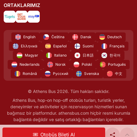
ORTAKLARIMIZ
English
Čeština
Dansk
Deutsch
Ελληνικά
Español
Suomi
Français
Magyar
Italiano
日本語
한국어
Nederlands
Norsk
Polski
Português
Română
Русский
Svenska
中文
© Athens Bus 2026. Tüm hakları saklıdır.
Athens Bus, hop-on hop-off otobüs turları, turistik yerler,
deneyimler ve aktiviteler için rezervasyon hizmetleri sunan
bağımsız bir platformdur. athensbus.com hiçbir resmi kurumla
bağlantılı değildir ve satış ortaklığı bağlantıları içerebilir.
Otobüs Bileti Al