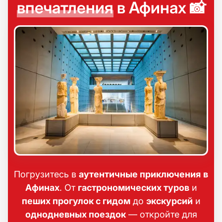
впечатления
в Афинах 📸
Погрузитесь в
аутентичные приключения
в
Афинах
. От
гастрономических туров
и
пеших прогулок с гидом
до
экскурсий
и
однодневных поездок
— откройте для