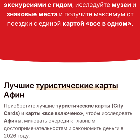
экскурсиями с гидом
, исследуйте
музеи
и
знаковые места
и получите максимум от
поездки с единой
картой «все в одном»
.
Лучшие
туристические карты
Афин
Приобретите лучшие
туристические карты (City
Cards)
и
карты «все включено»
, чтобы исследовать
Афины
, миновать очереди к главным
достопримечательностям и сэкономить деньги в
2026 году.