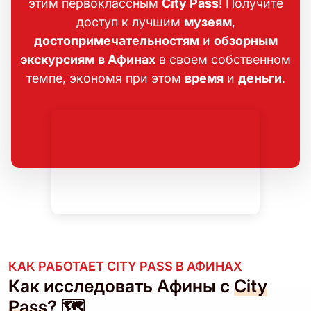
этим первоклассным
City Pass
! Получите
доступ к лучшим
музеям
,
достопримечательностям
и
обзорным
экскурсиям
в Афинах
в своем собственном
темпе, экономя при этом
время
и
деньги
.
КАК РАБОТАЕТ CITY PASS В АФИНАХ
Как исследовать Афины с
City
Pass
? 🗺️