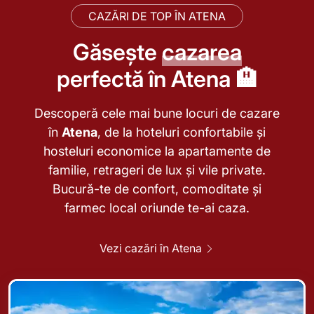
CAZĂRI DE TOP ÎN ATENA
Găsește
cazarea
perfectă în Atena 🏨
Descoperă cele mai bune locuri de cazare
în
Atena
, de la hoteluri confortabile și
hosteluri economice la apartamente de
familie, retrageri de lux și vile private.
Bucură-te de confort, comoditate și
farmec local oriunde te-ai caza.
Vezi cazări în Atena