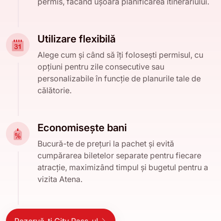
permis, făcând ușoară planificarea itinerariului.
Utilizare flexibilă
Alege cum și când să îți folosești permisul, cu
opțiuni pentru zile consecutive sau
personalizabile în funcție de planurile tale de
călătorie.
Economisește bani
Bucură-te de prețuri la pachet și evită
cumpărarea biletelor separate pentru fiecare
atracție, maximizând timpul și bugetul pentru a
vizita Atena.
Rezervă-ți City Pass-ul