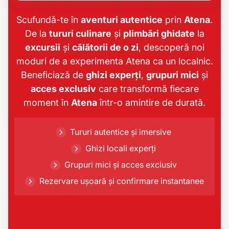
Scufundă-te în
aventuri autentice
prin
Atena
.
De la
tururi culinare
și
plimbări ghidate
la
excursii
și
călătorii de o zi
, descoperă noi
moduri de a experimenta Atena ca un localnic.
Beneficiază de
ghizi experți
,
grupuri mici
și
acces exclusiv
care transformă fiecare
moment în
Atena
într-o amintire de durată.
Tururi autentice și imersive
Ghizi locali experți
Grupuri mici și acces exclusiv
Rezervare ușoară și confirmare instantanee