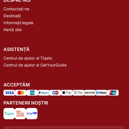
Contactați-ne
Destinații
Informații legale
Hartă site
ASISTENȚĂ
Centrul de ajutor al Tiqets
Centrul de ajutor al GetYourGuide
ACCEPTĂM
PARTENERII NOȘTRI