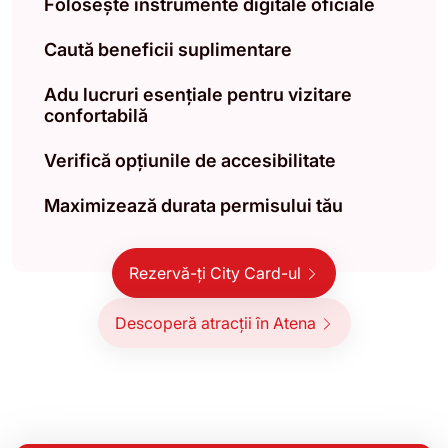
Folosește instrumente digitale oficiale
Caută beneficii suplimentare
Adu lucruri esențiale pentru vizitare
confortabilă
Verifică opțiunile de accesibilitate
Maximizează durata permisului tău
Rezervă-ți City Card-ul
Descoperă atracții în Atena