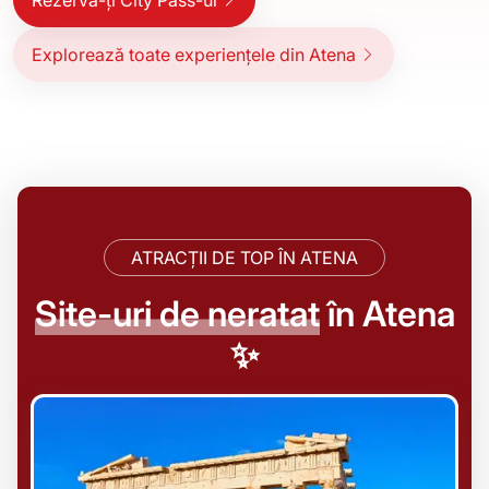
Explorează toate experiențele din Atena
ATRACȚII DE TOP ÎN ATENA
Site-uri de neratat
în Atena
✨