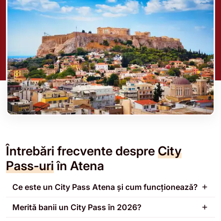
Întrebări frecvente despre
City
Pass-uri
în Atena
Ce este un City Pass Atena și cum funcționează?
Merită banii un City Pass în 2026?