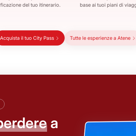
ficazione del tuo itinerario.
base ai tuoi piani di viag
Acquista il tuo City Pass
Tutte le esperienze a Atene
perdere
a