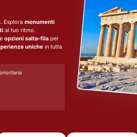
à. Esplora
monumenti
ti
al tuo ritmo.
le
opzioni salta-fila
per
perienze uniche
in tutta
prioritaria