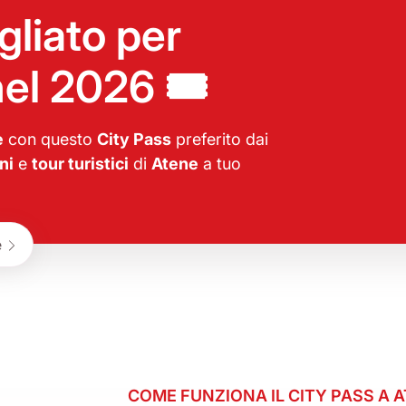
gliato per
nel 2026 🎟️
e
con questo
City Pass
preferito dai
ni
e
tour turistici
di
Atene
a tuo
e
COME FUNZIONA IL CITY PASS A 