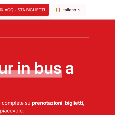
ACQUISTA BIGLIETTI
Italiano
ur in bus
a
te complete su
prenotazioni
,
biglietti
,
 piacevole.