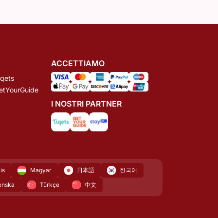
ACCETTIAMO
iqets
GetYourGuide
I NOSTRI PARTNER
is
Magyar
日本語
한국어
enska
Türkçe
中文