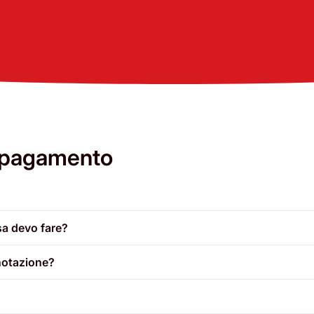
 e pagamento
sa devo fare?
notazione?