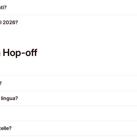
ti?
il 2026?
n Hop-off
?
 lingua?
telle?