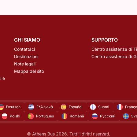
CHI SIAMO
SUPPORTO
Contattaci
Centro assistenza di T
Destinazioni
Centro assistenza di 
Note legali
Mappa del sito
i e
Deutsch
Ελληνικά
Español
Suomi
França
Polski
Português
Română
Русский
Sv
© Athens Bus 2026. Tutti i diritti riservati.