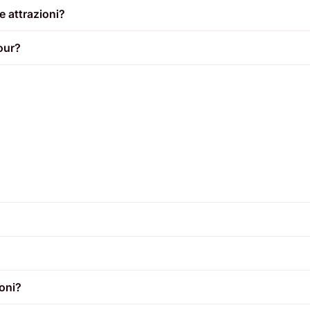
e attrazioni?
our?
ioni?