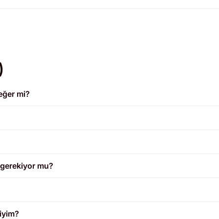
)
eğer mi?
m gerekiyor mu?
miyim?