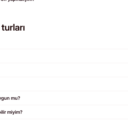
urları
 uygun mu?
ilir miyim?