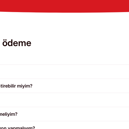
ve ödeme
irebilir miyim?
çmeliyim?
syon yapmalıyım?