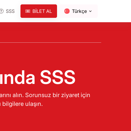
SSS
BILET AL
Türkçe
ında SSS
ını alın. Sorunsuz bir ziyaret için
ilgilere ulaşın.