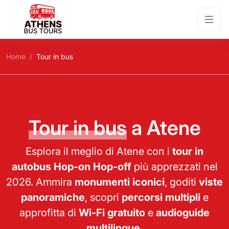
Home
Tour in bus
Tour in bus
a Atene
Esplora il meglio di Atene con i
tour in
autobus Hop-on Hop-off
più apprezzati nel
2026. Ammira
monumenti iconici
, goditi
viste
panoramiche
, scopri
percorsi multipli
e
approfitta di
Wi-Fi gratuito
e
audioguide
multilingue
.