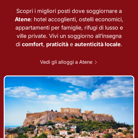
Scopri i migliori posti dove soggiornare a
Atene
: hotel accoglienti, ostelli economici,
appartamenti per famiglie, rifugi di lusso e
ville private. Vivi un soggiorno all’insegna
di
comfort
,
praticità
e
autenticità locale
.
Vedi gli alloggi a Atene