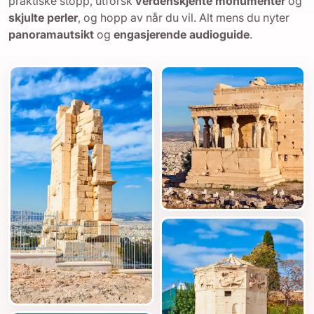
praktiske stopp, utforsk
verdenskjente monumenter
og
skjulte perler
, og hopp av når du vil. Alt mens du nyter
panoramautsikt
og
engasjerende audioguide
.