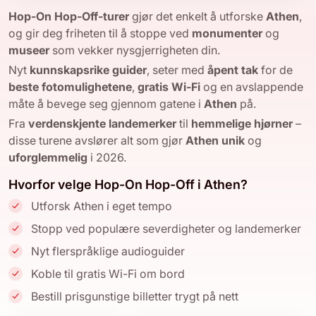
Hop-On Hop-Off-turer
gjør det enkelt å utforske
Athen
,
og gir deg friheten til å stoppe ved
monumenter
og
museer
som vekker nysgjerrigheten din.
Nyt
kunnskapsrike guider
, seter med
åpent tak
for de
beste fotomulighetene
,
gratis Wi-Fi
og en avslappende
måte å bevege seg gjennom gatene i
Athen
på.
Fra
verdenskjente landemerker
til
hemmelige hjørner
–
disse turene avslører alt som gjør
Athen
unik
og
uforglemmelig
i 2026.
Hvorfor velge Hop-On Hop-Off i Athen?
Utforsk Athen i eget tempo
Stopp ved populære severdigheter og landemerker
Nyt flerspråklige audioguider
Koble til gratis Wi-Fi om bord
Bestill prisgunstige billetter trygt på nett