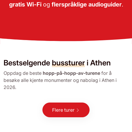
gratis Wi-Fi
og
flerspråklige audioguider
.
Bestselgende
bussturer
i Athen
Oppdag de beste
hopp-på-hopp-av-turene
for å
besøke alle kjente monumenter og nabolag i Athen i
2026.
Flere turer