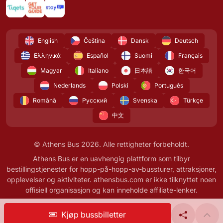
English
Čeština
Dansk
Deutsch
Ελληνικά
Español
Suomi
Français
Magyar
Italiano
日本語
한국어
Nederlands
Polski
Português
Română
Русский
Svenska
Türkçe
中文
© Athens Bus 2026. Alle rettigheter forbeholdt.
Athens Bus er en uavhengig plattform som tilbyr
bestillingstjenester for hopp-på-hopp-av-bussturer, attraksjoner,
opplevelser og aktiviteter. athensbus.com er ikke tilknyttet noen
offisiell organisasjon og kan inneholde affiliate-lenker.
Kjøp bussbilletter