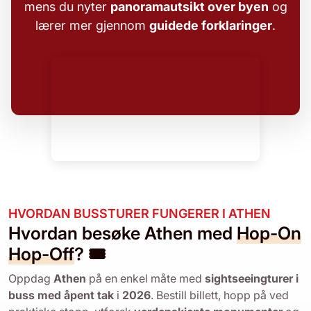
mens du nyter
panoramautsikt over byen
og
lærer mer gjennom
guidede forklaringer
.
HVORDAN BUSSTURER FUNGERER I ATHEN
Hvordan besøke Athen med
Hop-On
Hop-Off
? 🎟️
Oppdag
Athen
på en enkel måte med
sightseeingturer i
buss med åpent tak
i
2026
. Bestill billett, hopp på ved