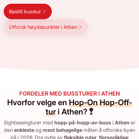
Bestill busstur
Utforsk høydepunkter i Athen
FORDELER MED BUSSTURER I ATHEN
Hvorfor velge en
Hop-On Hop-Off-
tur
i Athen? 🚏
Sightseeingturer med
hopp-på-hopp-av-buss
i
Athen
er
den
enkleste
og
mest behagelige
måten å utforske byen
på i 2026. Dra nytte av
fleksible ruter
,
flerspråklige