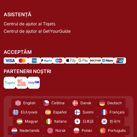
ASISTENȚĂ
Centrul de ajutor al Tiqets
Centrul de ajutor al GetYourGuide
ACCEPTĂM
PARTENERII NOȘTRI
English
Čeština
Dansk
Deutsch
Ελληνικά
Español
Suomi
Français
Magyar
Italiano
日本語
한국어
Nederlands
Norsk
Polski
Português