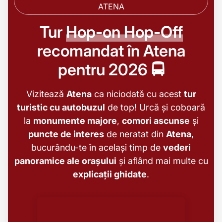
ATENA
Tur
Hop-on Hop-Off
recomandat în Atena
pentru 2026 🚍
Vizitează
Atena
ca niciodată cu acest
tur
turistic cu autobuzul
de top! Urcă și coboară
la
monumente majore
,
comori ascunse
și
puncte de interes
de neratat din
Atena
,
bucurându-te în același timp de
vederi
panoramice ale orașului
și aflând mai multe cu
explicații ghidate
.