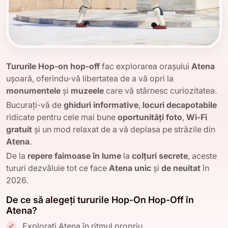
Tururile Hop-on hop-off
fac explorarea orașului
Atena
ușoară, oferindu-vă libertatea de a vă opri la
monumentele
și
muzeele
care vă stârnesc curiozitatea.
Bucurați-vă de
ghiduri informative
,
locuri decapotabile
ridicate pentru cele mai bune
oportunități foto
,
Wi-Fi
gratuit
și un mod relaxat de a vă deplasa pe străzile din
Atena
.
De la
repere faimoase în lume
la
colțuri secrete
, aceste
tururi dezvăluie tot ce face
Atena
unic
și
de neuitat
în
2026.
De ce să alegeți tururile Hop-On Hop-Off în
Atena?
Explorați Atena în ritmul propriu