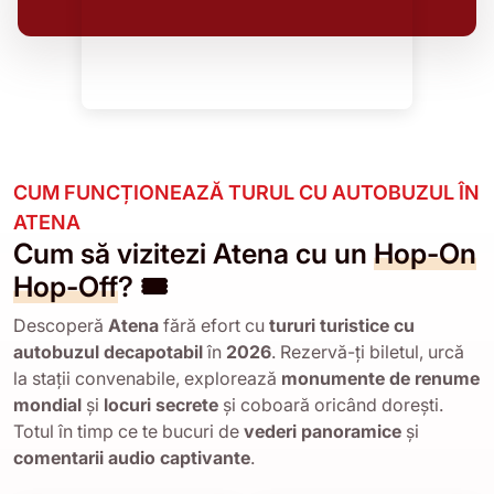
CUM FUNCȚIONEAZĂ TURUL CU AUTOBUZUL ÎN
ATENA
Cum să vizitezi Atena cu un
Hop-On
Hop-Off
? 🎟️
Descoperă
Atena
fără efort cu
tururi turistice cu
autobuzul decapotabil
în
2026
. Rezervă-ți biletul, urcă
la stații convenabile, explorează
monumente de renume
mondial
și
locuri secrete
și coboară oricând dorești.
Totul în timp ce te bucuri de
vederi panoramice
și
comentarii audio captivante
.