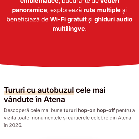
emblematice
, bucură-te de
vederi
panoramice
, explorează
rute multiple
și
beneficiază de
Wi-Fi gratuit
și
ghiduri audio
multilingve
.
Tururi cu autobuzul
cele mai
vândute în Atena
Descoperă cele mai bune
tururi hop-on hop-off
pentru a
vizita toate monumentele și cartierele celebre din Atena
în 2026.