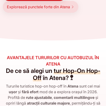
Explorează punctele forte din Atena
AVANTAJELE TURURILOR CU AUTOBUZUL ÎN
ATENA
De ce să alegi un
tur Hop-On Hop-
Off
în Atena? 🚏
Tururile turistice hop-on hop-off în
Atena
sunt cel mai
ușor
și
fără efort
mod de a explora orașul în 2026.
Profită de
rute ajustabile
,
comentarii multilingve
și
opriri lângă
atracții culturale majore
, permițându-ți să