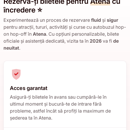
Rezervă-ți biletele pentru
Atena
cu
încredere ⭐
Experimentează un proces de rezervare
fluid
și
sigur
pentru atracții, tururi, activități și curse cu autobuzul hop-
on hop-off în
Atena
. Cu opțiuni personalizabile, bilete
oficiale și asistență dedicată, vizita ta în
2026
va fi
de
neuitat
.
Acces garantat
Asigură-ți biletele în avans sau cumpără-le în
ultimul moment și bucură-te de intrare fără
probleme, astfel încât să profiți la maximum de
șederea ta în Atena.