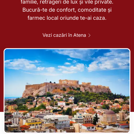
familie, retrageri de lux și vile private.
Bucură-te de confort, comoditate și
farmec local oriunde te-ai caza.
Vezi cazări în Atena