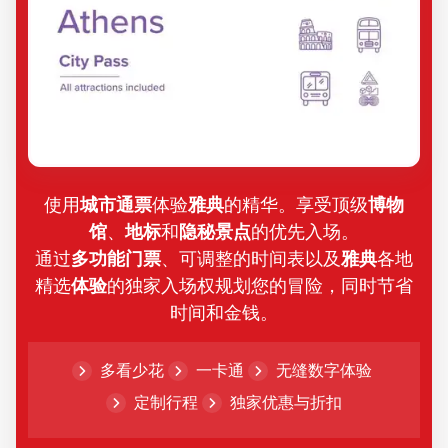
使用
城市通票
体验
雅典
的精华。享受顶级
博物
馆
、
地标
和
隐秘景点
的优先入场。
通过
多功能门票
、可调整的时间表以及
雅典
各地
精选
体验
的独家入场权规划您的冒险，同时节省
时间和金钱。
多看少花
一卡通
无缝数字体验
定制行程
独家优惠与折扣