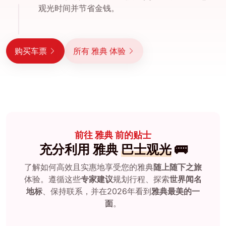
观光时间并节省金钱。
购买车票
所有 雅典 体验
前往 雅典 前的贴士
充分利用 雅典
巴士观光
🚌
了解如何高效且实惠地享受您的雅典
随上随下之旅
体验。遵循这些
专家建议
规划行程、探索
世界闻名
地标
、保持联系，并在2026年看到
雅典最美的一
面
。