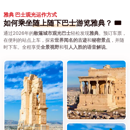
雅典 巴士观光运作方式
如何乘坐
随上随下巴士
游览雅典？ 🎟️
通过2026年的
敞篷城市观光巴士
轻松发现
雅典
。预订车票，
在便利的站点上车，探索
世界闻名的古迹
和
秘密景点
，并随
时下车。全程享受
全景视野
和
引人入胜的语音解说
。