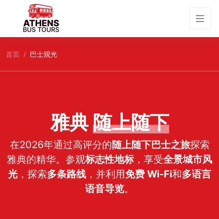
首页
巴士观光
雅典
随上随下
在2026年通过高评分的
随上随下巴士之旅
探索
雅典的精华。参观
标志性地标
，享受
全景城市风
光
，探索
多条路线
，并利用
免费 Wi-Fi
和
多语言
语音导览
。