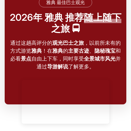
雅典 最佳巴士观光
2026年 雅典 推荐
随上随下
之旅 🚍
通过这趟高评分的
观光巴士之旅
，以前所未有的
方式游览
雅典
！在
雅典
的
主要古迹
、
隐秘瑰宝
和
必看
景点
自由上下车，同时享受
全景城市风光
并
通过
导游解说
了解更多。