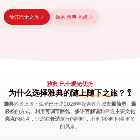
预订巴士之旅
探索 雅典 亮点
雅典 巴士观光优势
为什么选择雅典的
随上随下之旅
？ 🚏
雅典
的随上随下观光巴士是2026年探索这座城市
最简单
、
最
轻松
的方式。利用
可调节路线
、
多语言解说
和靠近
主要文化
亮点
的站点，让您在
舒适
旅行的同时，用更少的时间看更多
的风景。