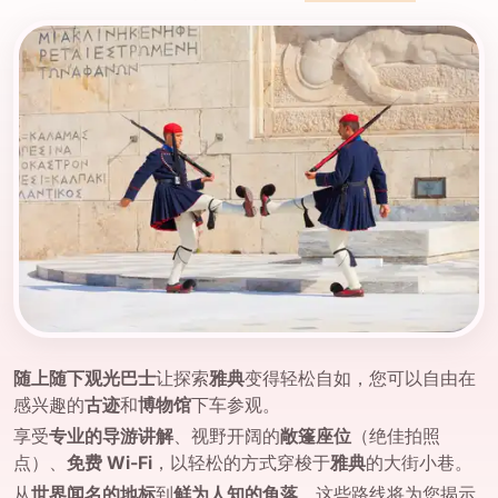
随上随下观光巴士
让探索
雅典
变得轻松自如，您可以自由在
感兴趣的
古迹
和
博物馆
下车参观。
享受
专业的导游讲解
、视野开阔的
敞篷座位
（绝佳拍照
点）、
免费 Wi-Fi
，以轻松的方式穿梭于
雅典
的大街小巷。
从
世界闻名的地标
到
鲜为人知的角落
，这些路线将为您揭示